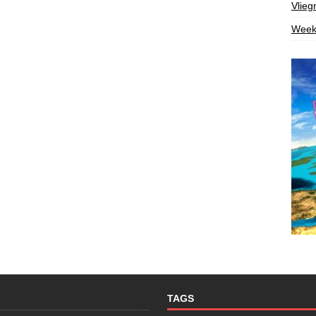
Vlieg
Week
TAGS