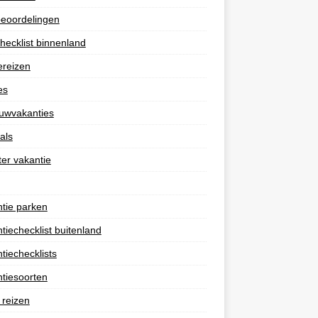
eoordelingen
hecklist binnenland
ereizen
es
uwvakanties
als
er vakantie
tie parken
tiechecklist buitenland
tiechecklists
tiesoorten
 reizen