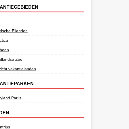
ANTIEGEBIEDEN
a
ische Eilanden
ctica
bbean
ellandse Zee
icht vakantielanden
ANTIEPARKEN
yland Parijs
DEN
ntrips