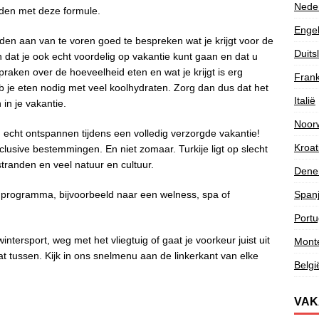
Nede
den met deze formule.
Enge
aden aan van te voren goed te bespreken wat je krijgt voor de
Duits
 dat je ook echt voordelig op vakantie kunt gaan en dat u
spraken over de hoeveelheid eten en wat je krijgt is erg
Frank
eb je eten nodig met veel koolhydraten. Zorg dan dus dat het
Italië
in je vakantie.
Noor
 u echt ontspannen tijdens een volledig verzorgde vakantie!
Kroat
Inclusive bestemmingen. En niet zomaar. Turkije ligt op slecht
stranden en veel natuur en cultuur.
Dene
Span
 programma, bijvoorbeeld naar een welness, spa of
Portu
intersport, weg met het vliegtuig of gaat je voorkeur juist uit
Mont
at tussen. Kijk in ons snelmenu aan de linkerkant van elke
Belgi
VAK