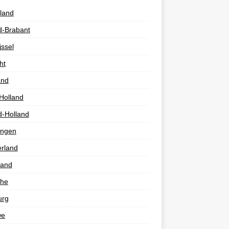
land
d-Brabant
jssel
ht
and
Holland
d-Holland
ingen
rland
land
the
urg
we