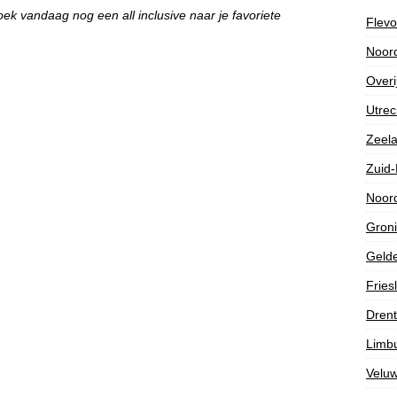
boek vandaag nog een all inclusive naar je favoriete
Flevo
Noor
Overi
Utrec
Zeel
Zuid-
Noor
Gron
Gelde
Fries
Dren
Limb
Velu