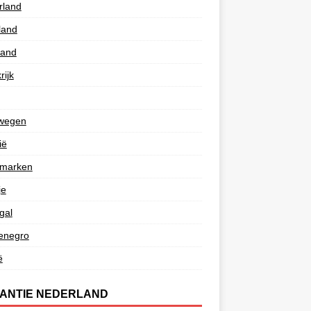
rland
land
land
rijk
wegen
ië
marken
je
gal
enegro
ë
ANTIE NEDERLAND