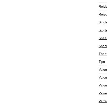
Reisb
Reisc
Singl
Singl
Snee
Speci
Theat
Tips
Vakan
Vakan
Vakan
Vakan
Verre