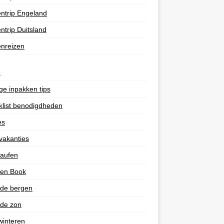
ntrip Engeland
ntrip Duitsland
nreizen
e
e inpakken tips
list benodigdheden
es
vakanties
laufen
 en Book
 de bergen
 de zon
winteren