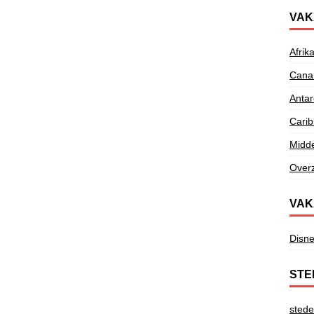
VAK
Afrik
Canar
Antar
Cari
Midd
Overz
VAK
Disne
STE
stede