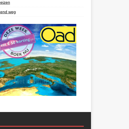
reizen
end weg