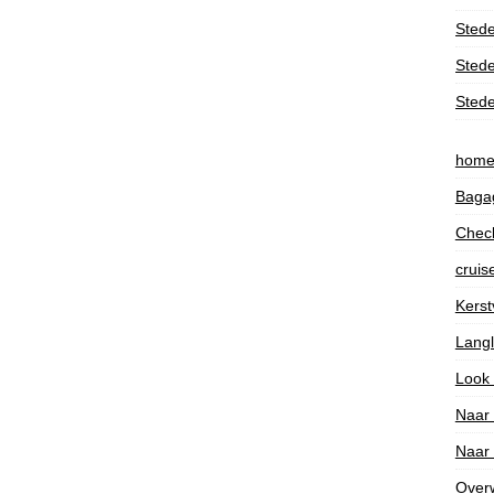
Stede
Stede
Stede
hom
Bagag
Check
cruis
Kerst
Lang
Look
Naar
Naar
Over