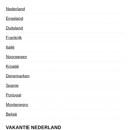
Nederland
Engeland
Duitsland
Frankrijk
Italië
Noorwegen
Kroatië
Denemarken
Spanje
Portugal
Montenegro
België
VAKANTIE NEDERLAND