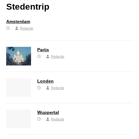
Stedentrip
Amsterdam
Redactie
Parijs
Redactie
Londen
Redactie
Wuppertal
Redactie