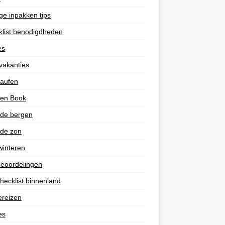
e inpakken tips
list benodigdheden
es
vakanties
laufen
 en Book
 de bergen
 de zon
winteren
eoordelingen
hecklist binnenland
ereizen
es