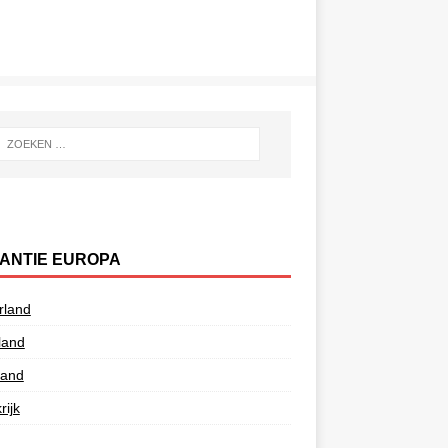
ANTIE EUROPA
rland
land
land
rijk