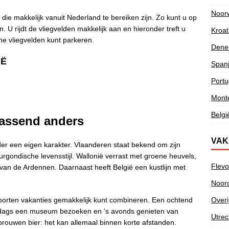
Noor
die makkelijk vanuit Nederland te bereiken zijn. Zo kunt u op
. U rijdt de vliegvelden makkelijk aan en hieronder treft u
Kroat
he vliegvelden kunt parkeren.
Dene
IË
Span
Portu
Mont
Belgi
rrassend anders
VAK
eder een eigen karakter. Vlaanderen staat bekend om zijn
rgondische levensstijl. Wallonië verrast met groene heuvels,
Flevo
van de Ardennen. Daarnaast heeft België een kustlijn met
Noor
Overi
 soorten vakanties gemakkelijk kunt combineren. Een ochtend
ddags een museum bezoeken en ’s avonds genieten van
Utrec
brouwen bier: het kan allemaal binnen korte afstanden.