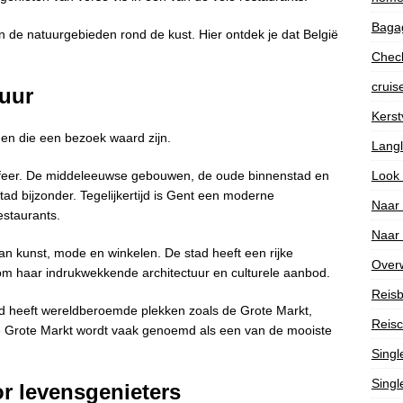
Bagag
n de natuurgebieden rond de kust. Hier ontdek je dat België
Check
cruis
tuur
Kerst
en die een bezoek waard zijn.
Lang
Look
 sfeer. De middeleeuwse gebouwen, de oude binnenstad en
d bijzonder. Tegelijkertijd is Gent een moderne
Naar
estaurants.
Naar
an kunst, mode en winkelen. De stad heeft een rijke
Over
om haar indrukwekkende architectuur en culturele aanbod.
Reisb
d heeft wereldberoemde plekken zoals de Grote Markt,
Reisc
e Grote Markt wordt vaak genoemd als een van de mooiste
Singl
Singl
or levensgenieters