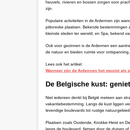
heuvels, rivieren en bossen zorgen voor prach
zijn.
Populaire activiteiten in de Ardennen zijn w
pittoreske plaatsen. Bekende bestemmingen z
kleinste steden ter wereld, en Spa, bekend v
Ook voor gezinnen is de Ardennen een aantre
de natuur en bieden ruimte voor ontspanning, 
Lees ook het artikel:
Wanneer zijn de Ardennen het mooist als 
De Belgische kust: genie
Niet iedereen denkt bij België meteen aan str
vakantiebestemming. Langs de kust liggen ver
levendige boulevards tot rustige natuurgebieden
Plaatsen zoals Oostende, Knokke-Heist en De 
langs de boulevard, fietsen door de duinen of