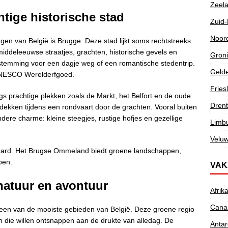
Zeel
tige historische stad
Zuid-
Noor
en van België is Brugge. Deze stad lijkt soms rechtstreeks
iddeleeuwse straatjes, grachten, historische gevels en
Gron
estemming voor een dagje weg of een romantische stedentrip.
Gelde
 UNESCO Werelderfgoed.
Fries
s prachtige plekken zoals de Markt, het Belfort en de oude
Dren
tdekken tijdens een rondvaart door de grachten. Vooral buiten
ere charme: kleine steegjes, rustige hofjes en gezellige
Limb
Velu
aard. Het Brugse Ommeland biedt groene landschappen,
pen.
VAK
natuur en avontuur
Afrik
Canar
 een van de mooiste gebieden van België. Deze groene regio
n die willen ontsnappen aan de drukte van alledag. De
Antar