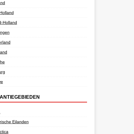
and
Holland
d-Holland
ingen
rland
land
the
urg
we
ANTIEGEBIEDEN
a
ische Eilanden
ctica