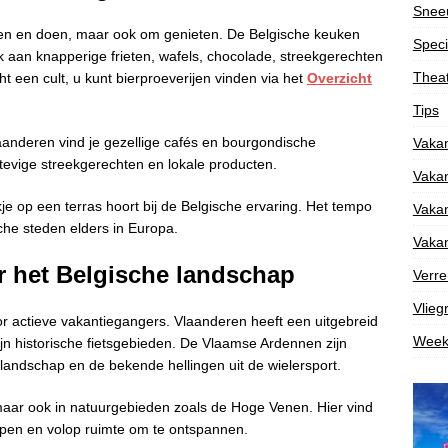
Snee
 zien en doen, maar ook om genieten. De Belgische keuken
Speci
k aan knapperige frieten, wafels, chocolade, streekgerechten
Theat
t een cult, u kunt bierproeverijen vinden via het
Overzicht
Tips
 Vlaanderen vind je gezellige cafés en bourgondische
Vakan
stevige streekgerechten en lokale producten.
Vakan
je op een terras hoort bij de Belgische ervaring. Het tempo
Vakan
ische steden elders in Europa.
Vakan
r het Belgische landschap
Verre
Vlieg
r actieve vakantiegangers. Vlaanderen heeft een uitgebreid
Week
jn historische fietsgebieden. De Vlaamse Ardennen zijn
 landschap en de bekende hellingen uit de wielersport.
aar ook in natuurgebieden zoals de Hoge Venen. Hier vind
ppen en volop ruimte om te ontspannen.