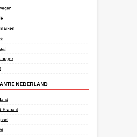
wegen
ië
marken
je
gal
enegro
ë
ANTIE NEDERLAND
land
d-Brabant
jssel
ht