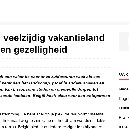
 veelzijdig vakantieland
 en gezelligheid
VAK
elt een vakantie naar onze zuiderburen vaak als een
d verandert het landschap, proef je andere smaken en
Nede
. Van historische steden en sfeervolle dorpen tot
kende kastelen: België heeft alles voor een ontspannen
Enge
Duits
estemming. Je bent snel op je plek, de taal vormt meestal
Frank
n helemaal weg te zijn. Of je nu houdt van wandelen, lekker
n terras: België biedt voor iedere reiziger iets bijzonders.
Italië