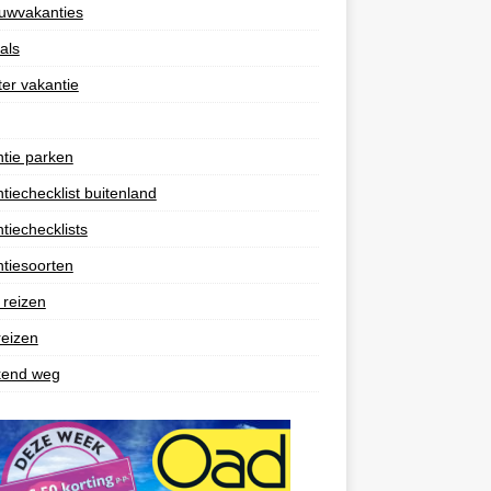
uwvakanties
als
er vakantie
tie parken
tiechecklist buitenland
tiechecklists
tiesoorten
 reizen
reizen
end weg