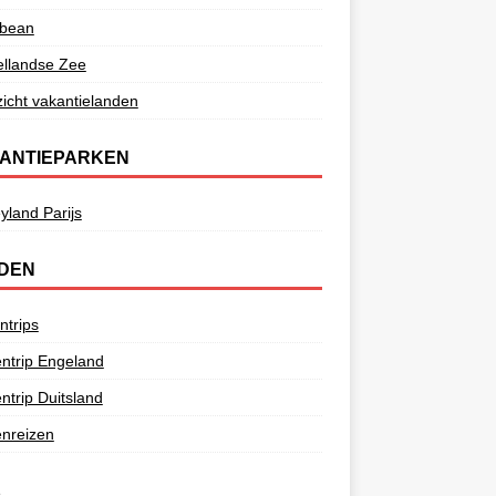
bbean
ellandse Zee
icht vakantielanden
ANTIEPARKEN
yland Parijs
DEN
ntrips
ntrip Engeland
ntrip Duitsland
nreizen
e