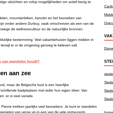
tige uitzichten en volop mogelijkheden om actief bezig te
Cari
Midd
andelen, mountainbiken, kanoën en het bezoeken van
Overz
ijn onder andere Durbuy, vaak omschreven als een van de
anwege de wellnesscultuur en de natuurlijke bronnen.
VAK
kkelijke bestemming. Veel vakantiehuizen liggen midden in
terwijl er in de omgeving genoeg te beleven valt.
Disne
STE
je van wandelen houdt?
ten aan zee
stede
Stede
and, maar de Belgische kust is een heerlijke
schillende badplaatsen met ieder hun eigen sfeer. Van
Stede
: er is veel variatie.
Stede
Panne trekken jaarlijks veel bezoekers. Je kunt er wandelen
 genieten van verse vis in een van de vele restaurants.
hom