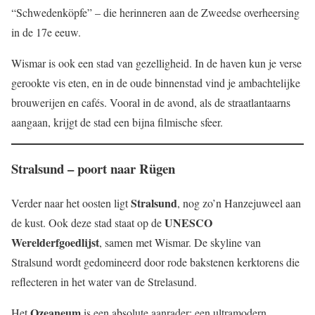
“Schwedenköpfe” – die herinneren aan de Zweedse overheersing
in de 17e eeuw.
Wismar is ook een stad van gezelligheid. In de haven kun je verse
gerookte vis eten, en in de oude binnenstad vind je ambachtelijke
brouwerijen en cafés. Vooral in de avond, als de straatlantaarns
aangaan, krijgt de stad een bijna filmische sfeer.
Stralsund – poort naar Rügen
Stralsund
Verder naar het oosten ligt
, nog zo’n Hanzejuweel aan
UNESCO
de kust. Ook deze stad staat op de
Werelderfgoedlijst
, samen met Wismar. De skyline van
Stralsund wordt gedomineerd door rode bakstenen kerktorens die
reflecteren in het water van de Strelasund.
Ozeaneum
Het
is een absolute aanrader: een ultramodern