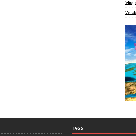
Vlieg
Week
TAGS