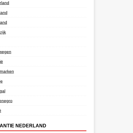
rland
land
land
rijk
wegen
ië
marken
je
gal
enegro
ë
ANTIE NEDERLAND