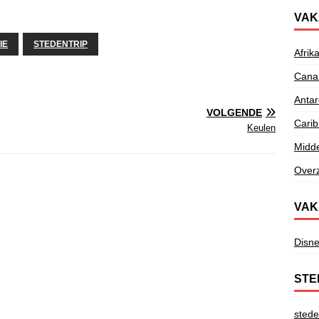
VAK
IE
STEDENTRIP
Afrik
Canar
Antar
VOLGENDE
Cari
Keulen
Midd
Overz
VAK
Disne
STE
stede