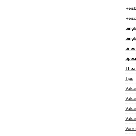
Reisb
Reisc
Singl
Singl
Snee
Speci
Theat
Tips
Vakan
Vakan
Vakan
Vakan
Verre