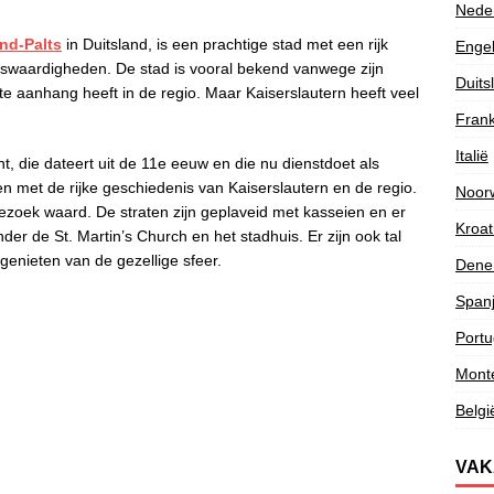
Nede
and-Palts
in Duitsland, is een prachtige stad met een rijk
Enge
enswaardigheden. De stad is vooral bekend vanwege zijn
Duits
ote aanhang heeft in de regio. Maar Kaiserslautern heeft veel
Frank
Italië
, die dateert uit de 11e eeuw en die nu dienstdoet als
met de rijke geschiedenis van Kaiserslautern en de regio.
Noor
ezoek waard. De straten zijn geplaveid met kasseien en er
Kroat
er de St. Martin’s Church en het stadhuis. Er zijn ook tal
enieten van de gezellige sfeer.
Dene
Span
Portu
Mont
Belgi
VAK