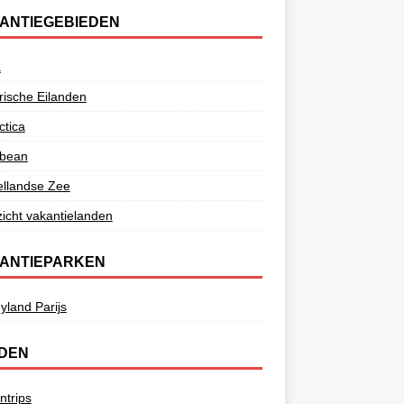
ANTIEGEBIEDEN
a
ische Eilanden
ctica
bbean
ellandse Zee
icht vakantielanden
ANTIEPARKEN
yland Parijs
DEN
ntrips