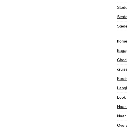
Stede
Stede
Stede
hom
Bagag
Check
cruis
Kerst
Lang
Look
Naar
Naar
Over