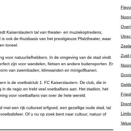
Flevo
Noor
Overi
iedt Kaiserslautern tal van theater- en muziekoptredens,
Utrec
d is ook de thuisbasis van het prestigieuze Pfalztheater, waar
en toneel.
Zeel
Zuid-
ng voor natuurliefhebbers. In de omgeving van de stad vindt
erfect zijn voor wandelen, fietsen en andere buitensporten. Er
Noor
de vorm van zwembaden, klimwanden en minigolfbanen.
Gron
ern is de voetbalclub 1. FC Kaiserslautern. De club, die in
Gelde
in de regio en trekt veel voetbalfans aan. Het stadion, het
Fries
ming voor voetbalfans van over de hele wereld.
Dren
ad met een rijk cultureel erfgoed, een gezellige oude stad, tal
Limb
oetbalsfeer. Of u nu op zoek bent naar cultuur, natuur of
Velu