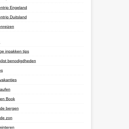
ntrip Engeland
ntrip Duitsland
nreizen
e
e inpakken tips
list benodigdheden
es
vakanties
laufen
 en Book
 de bergen
 de zon
winteren