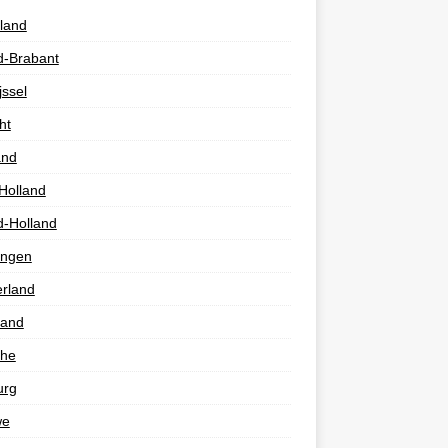
land
d-Brabant
jssel
ht
and
Holland
d-Holland
ingen
rland
land
the
urg
we