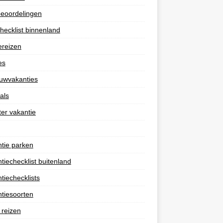
eoordelingen
hecklist binnenland
ereizen
es
uwvakanties
als
er vakantie
tie parken
tiechecklist buitenland
tiechecklists
tiesoorten
 reizen