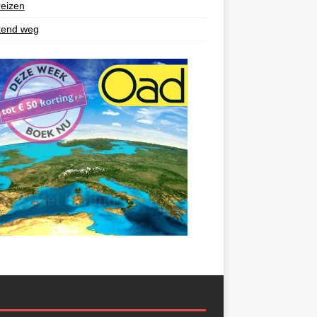
reizen
end weg