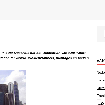
d in Zuid-Oost Azië dat het ‘Manhattan van Azië’ wordt
steden ter wereld. Wolkenkrabbers, plantages en parken
VAK
Nede
Enge
Duits
Frank
Italië