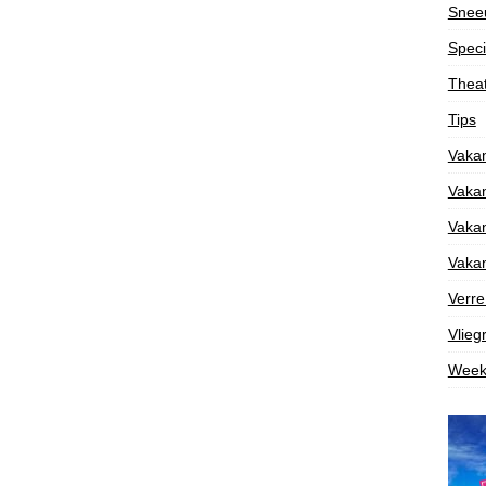
Snee
Speci
Theat
Tips
Vakan
Vakan
Vakan
Vakan
Verre
Vlieg
Week