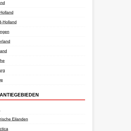
and
Holland
d-Holland
ingen
rland
land
the
urg
we
ANTIEGEBIEDEN
a
ische Eilanden
ctica