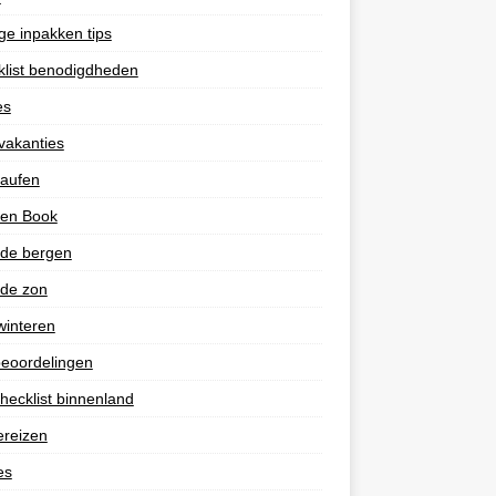
e inpakken tips
list benodigdheden
es
vakanties
laufen
 en Book
 de bergen
 de zon
winteren
eoordelingen
hecklist binnenland
ereizen
es