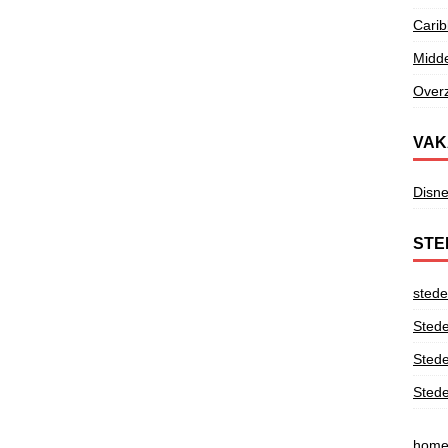
Cari
Midd
Overz
VAK
Disne
STE
stede
Stede
Stede
Stede
hom