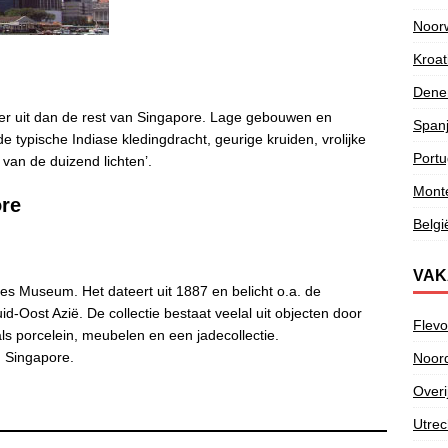
Noor
Kroat
Dene
feer uit dan de rest van Singapore. Lage gebouwen en
Span
de typische Indiase kledingdracht, geurige kruiden, vrolijke
Portu
 van de duizend lichten’.
Mont
re
Belgi
VAK
es Museum. Het dateert uit 1887 en belicht o.a. de
-Oost Azië. De collectie bestaat veelal uit objecten door
Flevo
 porcelein, meubelen en een jadecollectie.
 Singapore.
Noor
Overi
Utrec