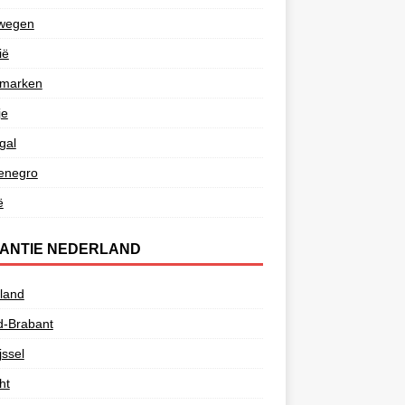
wegen
ië
marken
je
gal
enegro
ë
ANTIE NEDERLAND
land
d-Brabant
jssel
ht