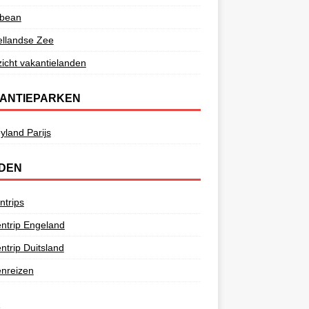
bbean
ellandse Zee
icht vakantielanden
ANTIEPARKEN
yland Parijs
DEN
ntrips
ntrip Engeland
ntrip Duitsland
nreizen
e