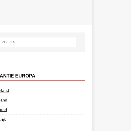
ANTIE EUROPA
rland
land
land
rijk