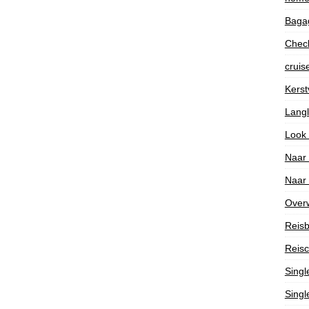
Bagag
Check
cruis
Kerst
Lang
Look
Naar
Naar
Over
Reisb
Reisc
Singl
Singl