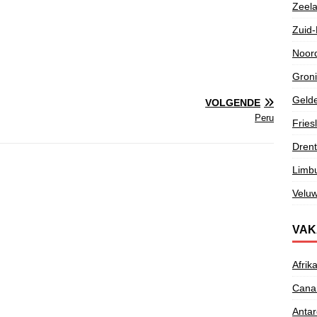
Zeel
Zuid-
Noor
Gron
Gelde
VOLGENDE
Peru
Fries
Dren
Limb
Velu
VAK
Afrik
Canar
Antar