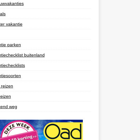
uwvakanties
als
er vakantie
tie parken
tiechecklist buitenland
tiechecklists
tiesoorten
 reizen
reizen
end weg