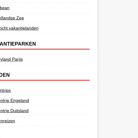
bbean
ellandse Zee
icht vakantielanden
ANTIEPARKEN
yland Parijs
DEN
ntrips
ntrip Engeland
ntrip Duitsland
nreizen
e