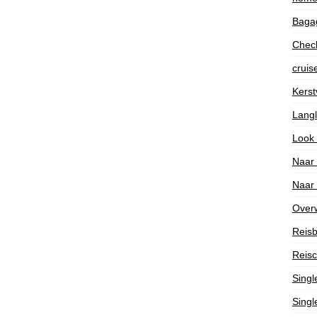
Bagag
Check
cruis
Kerst
Lang
Look
Naar
Naar
Over
Reisb
Reisc
Singl
Singl