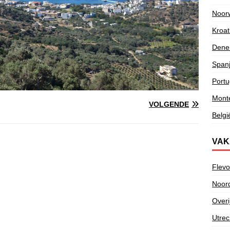
Noor
Kroat
Dene
Span
Portu
Mont
VOLGENDE
Belgi
VAK
Flevo
Noor
Overi
Utrec