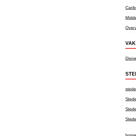
Cari
Midd
Overz
VAK
Disne
STE
stede
Stede
Stede
Stede
hom