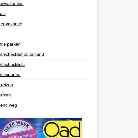
uwvakanties
als
er vakantie
tie parken
tiechecklist buitenland
tiechecklists
tiesoorten
 reizen
reizen
end weg