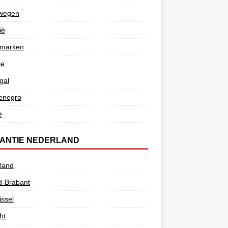
wegen
ië
marken
je
gal
enegro
ë
ANTIE NEDERLAND
land
d-Brabant
jssel
ht