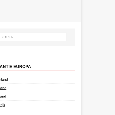
ANTIE EUROPA
rland
land
land
rijk