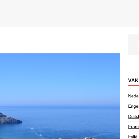
VAK
Nede
Enge
Duits
Frank
Italië