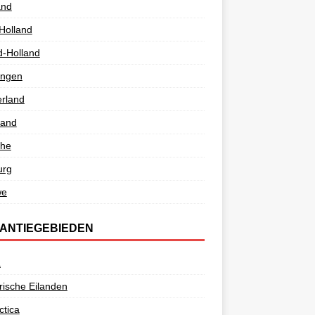
and
Holland
d-Holland
ingen
rland
land
the
urg
we
ANTIEGEBIEDEN
a
ische Eilanden
ctica