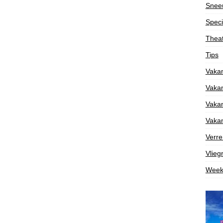
Snee
Speci
Theat
Tips
Vakan
Vakan
Vakan
Vakan
Verre
Vlieg
Week