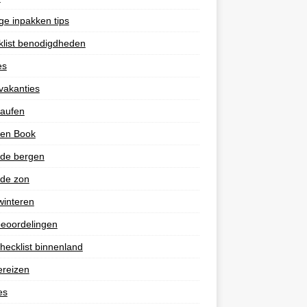
e inpakken tips
list benodigdheden
es
vakanties
laufen
 en Book
 de bergen
 de zon
winteren
eoordelingen
hecklist binnenland
ereizen
es