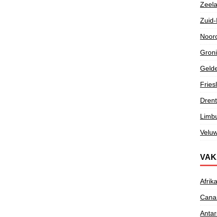
Zeel
Zuid-
Noor
Gron
Gelde
Fries
Dren
Limb
Velu
VAK
Afrik
Canar
Antar